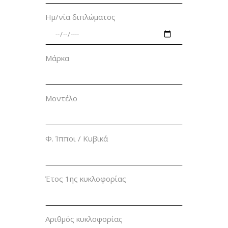
Ημ/νία διπλώματος
Μάρκα
Μοντέλο
Φ. Ίπποι / Κυβικά
Έτος 1ης κυκλοφορίας
Αριθμός κυκλοφορίας