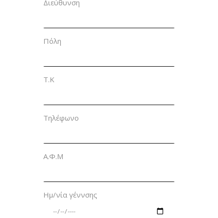
Διεύθυνση
Πόλη
Τ.Κ
Τηλέφωνο
Α.Φ.Μ
Ημ/νία γέννσης