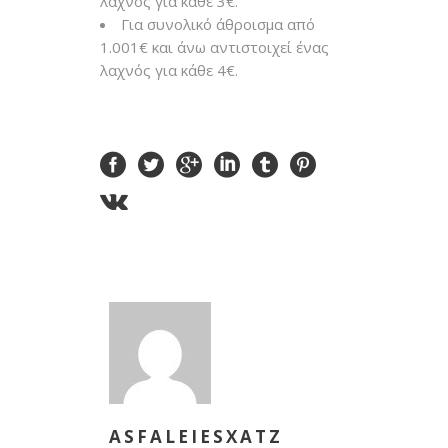
λαχνός για κάθε 3€.
Για συνολικό άθροισμα από
1.001€ και άνω αντιστοιχεί ένας
λαχνός για κάθε 4€.
ASFALEIESXATZ